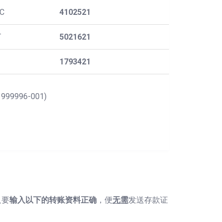
 C
4102521
T
5021621
1793421
996-001)
只要
输入以下的转账资料正确
，便
无需
发送存款证