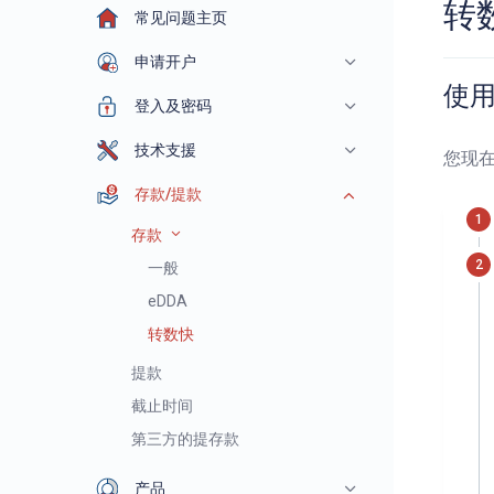
转
常见问题主页
申请开户
使
登入及密码
技术支援
您现
存款/提款
存款
一般
eDDA
转数快
提款
截止时间
第三方的提存款
产品