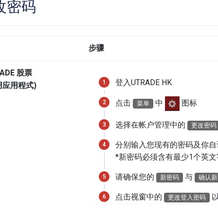
改密码
步骤
ADE 股票
登入UTRADE HK
用应用程式)
点击
中
图标
菜单
选择在帐户管理中的
更改密码
分别输入您现有的密码及你自
*新密码必须含有最少1个英文
请确保您的
与
新密码
确认新
点击视窗中的
更改登入密码