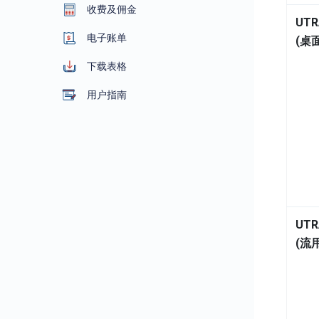
收费及佣金
UTR
电子账单
(桌
下载表格
用户指南
UTR
(流