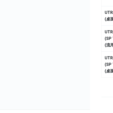
UTR
(桌
UTR
(SP 
(流
UTR
(SP 
(桌