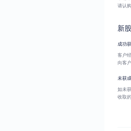
请认
新
成功获
客户
向客
未获成
如未
收取