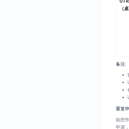
UTR
（桌
备注:
重复申
如您
申请