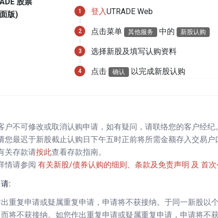
ADE 股票
登入
UTRADE Web
面版)
点击菜单
中的
其他服务
新股认购
选择新股及填写认购资料
点击
以完成新股认购
确认
客户不可修改或取消认购申请，如有疑问，请联络您的客户经纪
请您最迟于新股截止认购日下午五时正前将所需金额存入交易户
有关存款请
按此
查看存款指南。
详情请参阅
有关新股/债券认购的细则、条款及免责声明 及 首
请:
作出重复申请或疑属重复申请，申请将不获接纳。于同一新股以
，而将不获接纳。如您作出重复申请或疑属重复申请，申请将不