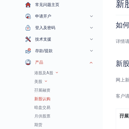
新
常见问题主页
申请开户
如
登入及密码
技术支援
详情
存款/提款
新
产品
港股及A股
网上
美股
孖展融资
客户
新股认购
暗盘交易
孖展
月供股票
期货