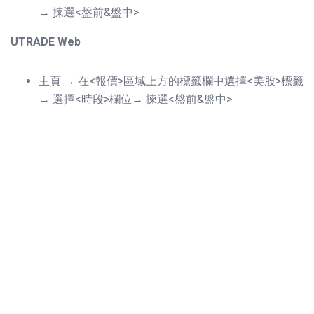
→ 揀選<盤前&盤中>
UTRADE Web
主頁 → 在<報價>區域上方的標籤欄中選擇<美股>標籤
→ 選擇<時段>欄位→ 揀選<盤前&盤中>