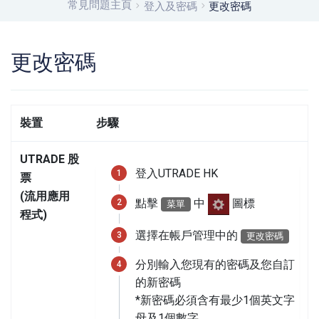
常見問題主頁
登入及密碼
更改密碼
更改密碼
裝置
步驟
UTRADE 股
登入UTRADE HK
票
(流用應用
點擊
中
圖標
菜單
程式)
選擇在帳戶管理中的
更改密碼
分別輸入您現有的密碼及您自訂
的新密碼
*新密碼必須含有最少1個英文字
母及1個數字