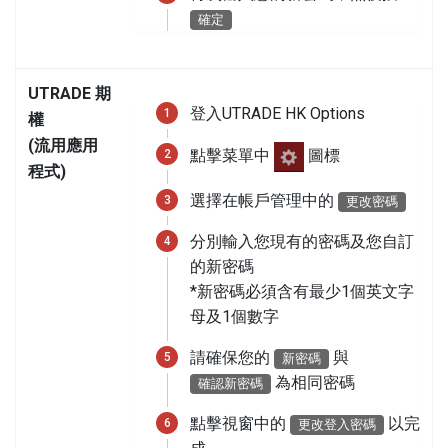
確定
UTRADE 期
登入UTRADE HK Options
權
(流用應用
點擊菜單中
圖標
程式)
選擇在帳戶管理中的
更改密碼
分別輸入您現有的密碼及您自訂
的新密碼
*新密碼必須含有最少1個英文字
母及1個數字
請確保您的
與
新密碼
為相同密碼
確認新密碼
點擊視窗中的
以完
更改登入密碼