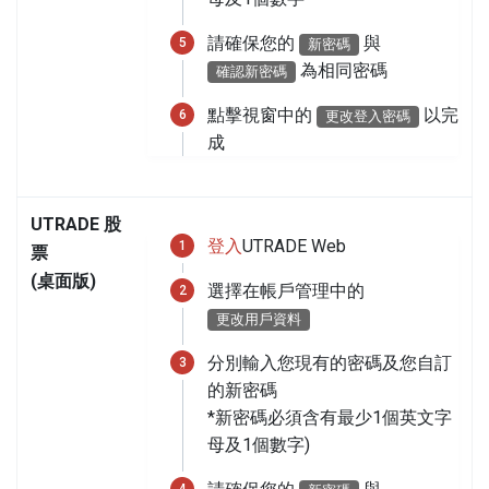
請確保您的
與
新密碼
為相同密碼
確認新密碼
點擊視窗中的
以完
更改登入密碼
成
UTRADE 股
登入
UTRADE Web
票
(桌面版)
選擇在帳戶管理中的
更改用戶資料
分別輸入您現有的密碼及您自訂
的新密碼
*新密碼必須含有最少1個英文字
母及1個數字)