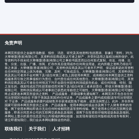
免责声明
本网页所提供之金融市场数据、报价、消息、研究及其他资料(包括图表、影象)(「资料」)均为
大華继显(香港)有限公司、其资料供应商或其认可者之财产，并受到适用之版权法例所保护。此
等资料均不得未经大華继显(香港)有限公司之事前书面意而以任何形式复制、传送、传播、出
售、分发、出版、广播、传阅、贮存作其后使用或作任何商业用途。此内所载之资料乃得自可
靠之来源，大華继显(香港)有限公司、其资料供应商及其认可者并不声明、保证或承诺此等资料
在任何特定用途上俱为准确、完整、及时、可靠或适当。大華继显(香港)有限公司、其资料供应
商及其认可者并不会对阁下及/或任何第三者负上因使用本网页、或倚赖任何本网页提供之资料
或服务而引致之民事侵权行为责任、合约责任或任何其他责任。大華继显(香港)有限公司、其资
料供应商及其认可者在任何情况下均不会因任何损失利润或损失机会、或任何间接、特别、随
之发生的、偶发性或惩罚性损害赔偿而对阁下及/或任何第三者承担责任，即使大華继显(香港)
有限公司、资料供应商或认可者事前已获悉此等赔偿之可能性。大華继显(香港)有限公司可随时
终止或更改本网页所提供之资料、 产品或服务，而毋须事先通知阁下。本网页并不包含在任何
司法管辖区(包括但 不限于美国及英国)作任何证券、产品或服务之要约或招揽(该等司法管辖区
对 于证券、产品或服务的要约或销售并非获准或豁免于规例，或受法例禁止)。此外，并非所有
国家可获得本网页所提供之证券，产品或服务。使用本网站时或会涉及阁下个人财务资料的传
输，阁下使用本网站即表示无论任何时候都同意该等资料传输。阁下使用本公司的互联网交易
服务，即表示同意本公司的互联网交易条款及细则，请阁下在投资前仔细阅读该条款及细则。
本网站上显示的某些信息是与公共领域的网站链接，如发现有侵犯任何版权或其他专有权利，
请立即通知我们，我们会从本网站删除这些内容。
联络我们
关于我们
人才招聘