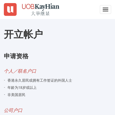
Togg
navig
EN
繁
簡
开立帐户
登入
开设户口
申请资格
为何选择 UTRADE
个人／联名户口
产品
香港永久居民或拥有工作签证的外国人士
年龄为18岁或以上
交易平台
非美国居民
工具
公司户口