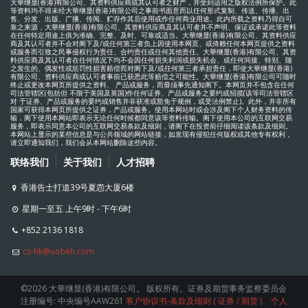
大華继显(香港)有限公司、其资料供应商或其认可者之财产，并受到适用之版权法例所保护。此
等资料均不得未经大華继显(香港)有限公司之事前书面意而以任何形式复制、传送、传播、出
售、分发、出版、广播、传阅、贮存作其后使用或作任何商业用途。此内所载之资料乃得自可
靠之来源，大華继显(香港)有限公司、其资料供应商及其认可者并不声明、保证或承诺此等资料
在任何特定用途上俱为准确、完整、及时、可靠或适当。大華继显(香港)有限公司、其资料供应
商及其认可者并不会对阁下及/或任何第三者负上因使用本网页、或倚赖任何本网页提供之资料
或服务而引致之民事侵权行为责任、合约责任或任何其他责任。大華继显(香港)有限公司、其资
料供应商及其认可者在任何情况下均不会因任何损失利润或损失机会、或任何间接、特别、随
之发生的、偶发性或惩罚性损害赔偿而对阁下及/或任何第三者承担责任，即使大華继显(香港)
有限公司、资料供应商或认可者事前已获悉此等赔偿之可能性。大華继显(香港)有限公司可随时
终止或更改本网页所提供之资料、 产品或服务，而毋须事先通知阁下。本网页并不包含在任何
司法管辖区(包括但 不限于美国及英国)作任何证券、产品或服务之要约或招揽(该等司法管辖区
对 于证券、产品或服务的要约或销售并非获准或豁免于规例，或受法例禁止)。此外，并非所有
国家可获得本网页所提供之证券，产品或服务。使用本网站时或会涉及阁下个人财务资料的传
输，阁下使用本网站即表示无论任何时候都同意该等资料传输。阁下使用本公司的互联网交易
服务，即表示同意本公司的互联网交易条款及细则，请阁下在投资前仔细阅读该条款及细则。
本网站上显示的某些信息是与公共领域的网站链接，如发现有侵犯任何版权或其他专有权利，
请立即通知我们，我们会从本网站删除这些内容。
联络我们
关于我们
人才招聘
星期一至五 上午9时 - 下午6时
+852 2136 1818
cs-hk@uobkh.com
©
2026
大華继显(香港)有限公司。 版权所有。证券及期货事务监察委员会
注册编号: 中央编号AAW261
客户协议书-条款及细则 (
证券
/
期货
)
个人