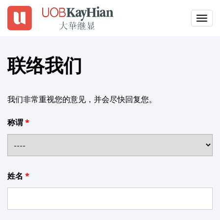
Togg
navig
EN
繁
簡
联络我们
登入
开设户口
我们非常重视您的意见，并会尽快回复您。
称谓
为何选择 UTRADE
产品
交易平台
姓名
工具